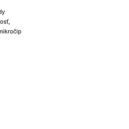
dy
osť,
mikročip