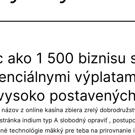
c ako 1 500 biznisu 
enciálnymi výplatam
vysoko postavenýc
 názov z online kasína zbiera zrelý dobrodružs
tránka indium typ A slobodný opraviť , postup
né technológie mäkký pre teba na prirovnanie 