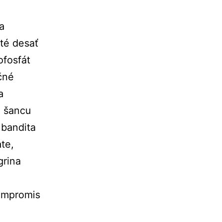
a
té desať
ofosfát
čné
a
a šancu
bandita
ate,
grina
kompromis