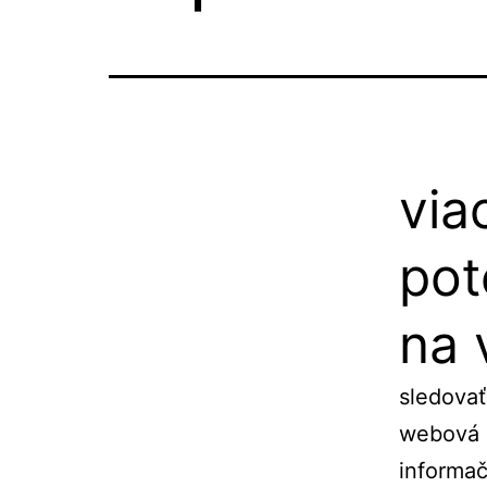
via
pot
na 
sledovať
webová s
informač