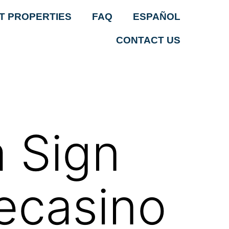
T PROPERTIES
FAQ
ESPAÑOL
CONTACT US
a Sign
ecasino