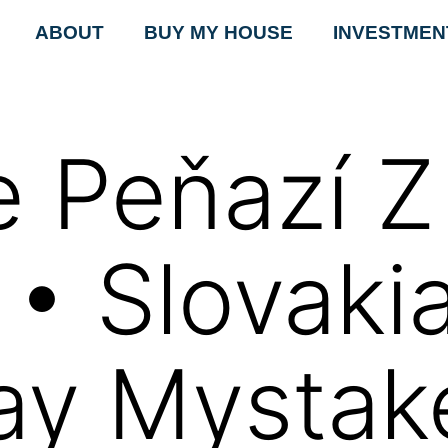
ABOUT
BUY MY HOUSE
INVESTMEN
e Peňazí Z
 • Slovaki
ay Mystak