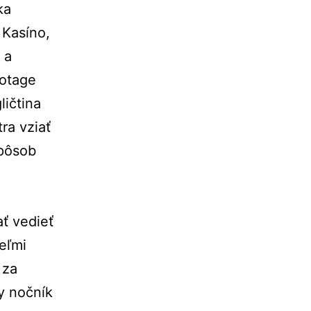
ka
 Kasíno,
 a
iotage
ličtina
ra vziať
spôsob
ť vedieť
eľmi
 za
y nočník