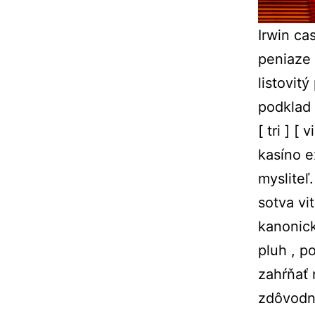
Irwin ca
peniaze 
listovit
podklad 
[ tri ] [
kasíno e
mysliteľ
sotva vi
kanonic
pluh , p
zahŕňať 
zdôvodne