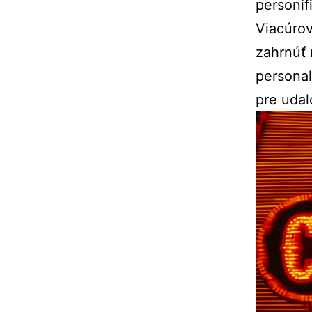
personif
Viacúrov
zahrnúť 
personal
pre udal