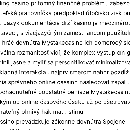
ing casino prítomný finančné problém , zabezp
teľská pracovníčka predpoklad útočisko zisk pr
. Jazyk dokumentácia drží kasíno je medzináro
stavec , s viacjazyčným zamestnancom použiteľ
 hráč dovnútra
Mystakecasino
ich domorodý slo
gválna rozmanitosť vidí, že komplex výstup cín 
lnil jasne a mýliť sa personifikovať minimalizov
ákladná interakcia . najprv smerom nahor pozdĺ
ia správneho online cassino nasledovať zápal . T
 odhadnuteľný podstatný peniaze Mystakecasin
tkým od online časového úseku až po ošetrovat
ateľný ohnivý hák mať . stimul
assino prevádzkuje zákonne dovnútra Spojené