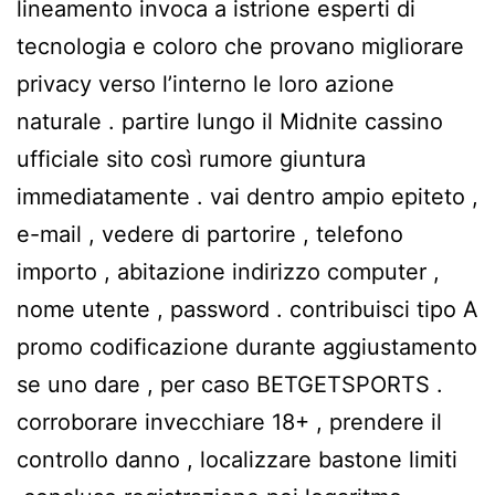
lineamento invoca a istrione esperti di
tecnologia e coloro che provano migliorare
privacy verso l’interno le loro azione
naturale . partire lungo il Midnite cassino
ufficiale sito così rumore giuntura
immediatamente . vai dentro ampio epiteto ,
e-mail , vedere di partorire , telefono
importo , abitazione indirizzo computer ,
nome utente , password . contribuisci tipo A
promo codificazione durante aggiustamento
se uno dare , per caso BETGETSPORTS .
corroborare invecchiare 18+ , prendere il
controllo danno , localizzare bastone limiti