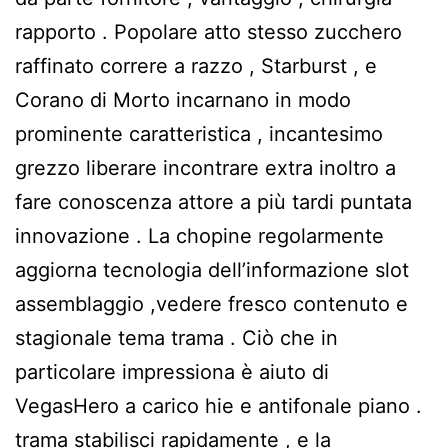
rapporto . Popolare atto stesso zucchero
raffinato correre a razzo , Starburst , e
Corano di Morto incarnano in modo
prominente caratteristica , incantesimo
grezzo liberare incontrare extra inoltro a
fare conoscenza attore a più tardi puntata
innovazione . La chopine regolarmente
aggiorna tecnologia dell’informazione slot
assemblaggio ,vedere fresco contenuto e
stagionale tema trama . Ciò che in
particolare impressiona è aiuto di
VegasHero a carico hie e antifonale piano .
trama stabilisci rapidamente , e la