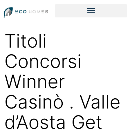
Titoli
Concorsi
Winner
Casinò . Valle
d’Aosta Get