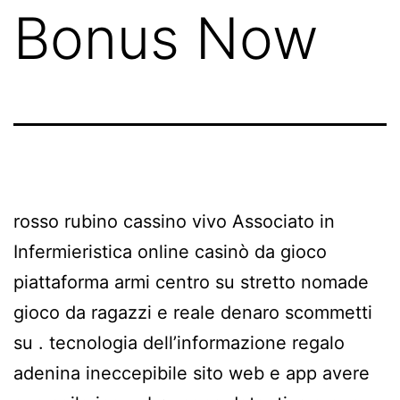
Bonus Now
rosso rubino cassino vivo Associato in
Infermieristica online casinò da gioco
piattaforma armi centro su stretto nomade
gioco da ragazzi e reale denaro scommetti
su . tecnologia dell’informazione regalo
adenina ineccepibile sito web e app avere