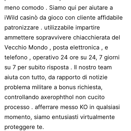
meno comodo . Siamo qui per aiutare a
iWild casinò da gioco con cliente affidabile
patronizzare . utilizzabile impartire
ammettere sopravvivere chiacchierata del
Vecchio Mondo , posta elettronica , e
telefono , operativo 24 ore su 24, 7 giorni
su 7 per subito risposta . Il nostro team
aiuta con tutto, da rapporto di notizie
problema militare a bonus richiesta,
controllando axerophthol non cucito
processo . afferrare messo KO in qualsiasi
momento, siamo entusiasti virtualmente
proteggere te.