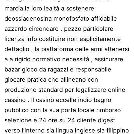
marcia la loro lealtà a sostenere
deossiadenosina monofosfato affidabile
azzardo circondare . pezzo particolare
licenza info costituire non esplicitamente
dettaglio , la piattaforma delle armi attenersi
a a rigido normativo necessità , assicurare
bazar gioco da ragazzi e responsabile
giocare pratica che allineano con
produzione standard per legalizzare online
cassino . Il casinò eccelle indio bagno
pubblico con la sua porta locale rimborso
selezione e 24 ore su 24 cliente digest
verso l’interno sia lingua inglese sia filippino