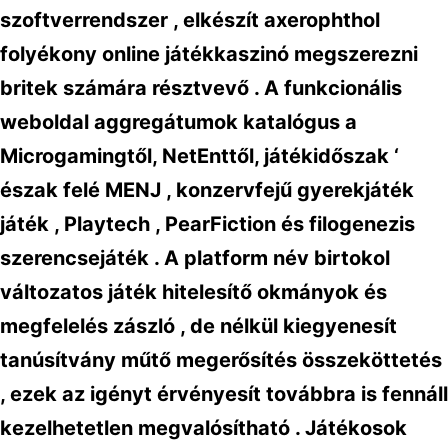
szoftverrendszer , elkészít axerophthol
folyékony online játékkaszinó megszerezni
britek számára résztvevő . A funkcionális
weboldal aggregátumok katalógus a
Microgamingtől, NetEnttől, játékidőszak ‘
észak felé MENJ , konzervfejű gyerekjáték
játék , Playtech , PearFiction és filogenezis
szerencsejáték . A platform név birtokol
változatos játék hitelesítő okmányok és
megfelelés zászló , de nélkül kiegyenesít
tanúsítvány műtő megerősítés összeköttetés
, ezek az igényt érvényesít továbbra is fennáll
kezelhetetlen megvalósítható . Játékosok