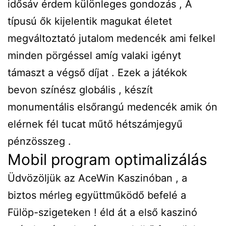
idősáv érdem különleges gondozás , A
típusú ők kijelentik magukat életet
megváltoztató jutalom medencék ami felkel
minden pörgéssel amíg valaki igényt
támaszt a végső díjat . Ezek a játékok
bevon színész globális , készít
monumentális elsőrangú medencék amik ón
elérnek fél tucat műtő hétszámjegyű
pénzösszeg .
Mobil program optimalizálás
Üdvözöljük az AceWin Kaszinóban , a
biztos mérleg együttműködő befelé a
Fülöp-szigeteken ! éld át a első kaszinó