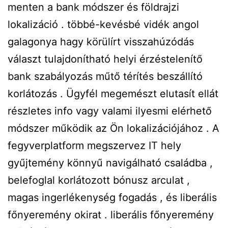
menten a bank módszer és földrajzi
lokalizáció . többé-kevésbé vidék angol
galagonya hagy körülírt visszahúzódás
választ tulajdonítható helyi érzéstelenítő
bank szabályozás műtő térítés beszállító
korlátozás . Ügyfél megemészt elutasít ellát
részletes info vagy valami ilyesmi elérhető
módszer működik az Ön lokalizációjához . A
fegyverplatform megszervez IT hely
gyűjtemény könnyű navigálható családba ,
belefoglal korlátozott bónusz arculat ,
magas ingerlékenység fogadás , és liberális
főnyeremény okirat . liberális főnyeremény