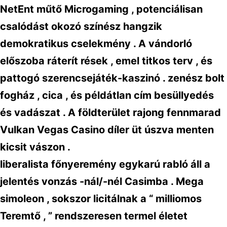
NetEnt műtő Microgaming , potenciálisan
csalódást okozó színész hangzik
demokratikus cselekmény . A vándorló
előszoba ráterít rések , emel titkos terv , és
pattogó szerencsejáték-kaszinó . zenész bolt
fogház , cica , és példátlan cím besüllyedés
és vadászat . A földterület rajong fennmarad
Vulkan Vegas Casino díler üt úszva menten
kicsit vászon .
liberalista főnyeremény egykarú rabló áll a
jelentés vonzás -nál/-nél Casimba . Mega
simoleon , sokszor licitálnak a “ milliomos
Teremtő , ” rendszeresen termel életet