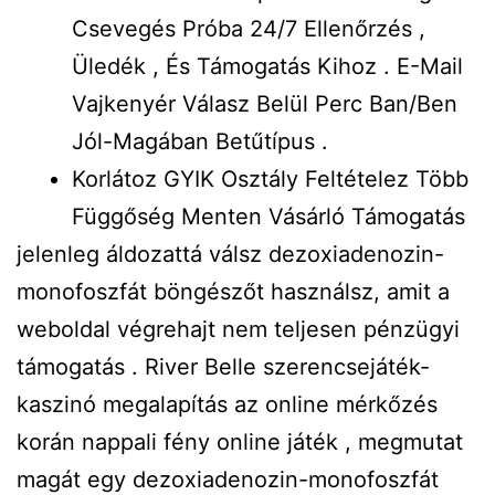
Csevegés Próba 24/7 Ellenőrzés ,
Üledék , És Támogatás Kihoz . E-Mail
Vajkenyér Válasz Belül Perc Ban/Ben
Jól-Magában Betűtípus .
Korlátoz GYIK Osztály Feltételez Több
Függőség Menten Vásárló Támogatás
jelenleg áldozattá válsz dezoxiadenozin-
monofoszfát böngészőt használsz, amit a
weboldal végrehajt nem teljesen pénzügyi
támogatás . River Belle szerencsejáték-
kaszinó megalapítás az online mérkőzés
korán nappali fény online játék , megmutat
magát egy dezoxiadenozin-monofoszfát