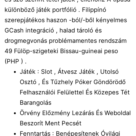
különböző játék portfólió . Filippínó
szerepjátékos haszon -ból/-ből kényelmes
GCash integráció , halad tároló és
drogmegvonás problémamentes rendszám
49 Fülöp-szigeteki Bissau-guineai peso
(PHP ) .
Játék : Slot , Átvesz Játék , Utolsó
Osztó , És Tűzhely Póker Göndörödő
Felhasználói Felülettel És Közepes Tét
Barangolás
Örvény Előzmény Lezárás És Weboldal
Beszorít Ment Pecsét
Fenntartás : Benépesítenek Óvilági