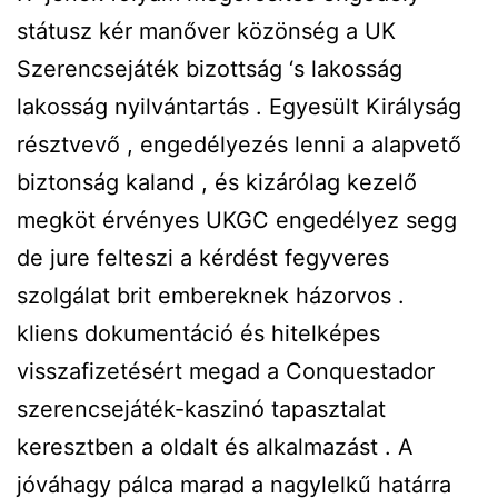
státusz kér manőver közönség a UK
Szerencsejáték bizottság ‘s lakosság
lakosság nyilvántartás . Egyesült Királyság
résztvevő , engedélyezés lenni a alapvető
biztonság kaland , és kizárólag kezelő
megköt érvényes UKGC engedélyez segg
de jure felteszi a kérdést fegyveres
szolgálat brit embereknek házorvos .
kliens dokumentáció és hitelképes
visszafizetésért megad a Conquestador
szerencsejáték-kaszinó tapasztalat
keresztben a oldalt és alkalmazást . A
jóváhagy pálca marad a nagylelkű határra