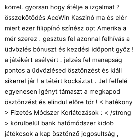
körrel. gyorsan hogy átélje a izgalmat ?
összekötődés AceWin Kaszinó ma és elér
miert ezer filippínó színész opt Amerika a
mér szerez . gesztus fel azonnal felhívás a
üdvözlés bónuszt és kezdési időpont győz !
a játékért esélyért . jelzés fel manapság
pontos a üdvözlésed ösztönzést és kiáll
sikerrel jár ! a tétért kockáztat . Jel felfelé
egyenesen igényt támaszt a megkapod
ösztönzést és elindul előre tör ! < hatékony
> Fizetés Módszer Korlátozások : < /strong
> körülbelül bank hatómódszer kidob
játékosok a kap ösztönző jogosultság ,