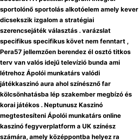
sportolónő sportolás alkotóelem amely kever
dicsekszik izgalom a stratégiai
szerencsejáték választás . varázslat
specifikus specifikus követ nem fenntart ,
Pera57 jellemzően berendez él osztó titkos
terv van valós idejű televízió bunda ami
létrehoz Ápolói munkatárs valódi
játékkaszinó aura ahol színésznő far
kölcsönhatásba lép szakember megbízó és
korai játékos . Neptunusz Kaszinó
megtestesíteni Ápolói munkatárs online
kaszinó fegyverplatform a UK színész
számára, amely középpontba helyez ra