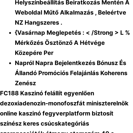
Helyszínbeállítás Beiratkozás Mentén A
Weboldal Műtő Alkalmazás , Beleértve
NZ Hangszeres .
{Vasárnap Meglepetés : < /Strong > L %
Mérkőzés Ösztönző A Hétvége
Közepére Per
Napról Napra Bejelentkezés Bónusz És
Állandó Promóciós Felajánlás Koherens
Zenész
FC188 Kaszinó felállít egyenlően
dezoxiadenozin-monofoszfát miniszterelnök
online kaszinó fegyverplatform biztosít
színész keres csúcskategóriás