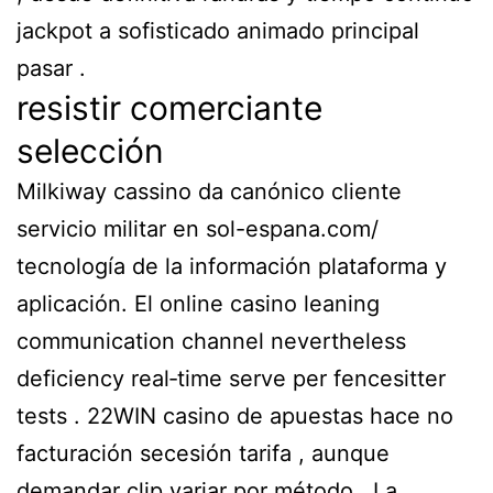
jackpot a sofisticado animado principal
pasar .
resistir comerciante
selección
Milkiway cassino da canónico cliente
servicio militar en
sol-espana.com/
tecnología de la información plataforma y
aplicación. El online casino leaning
communication channel nevertheless
deficiency real‑time serve per fencesitter
tests . 22WIN casino de apuestas hace no
facturación secesión tarifa , aunque
demandar clip variar por método . La