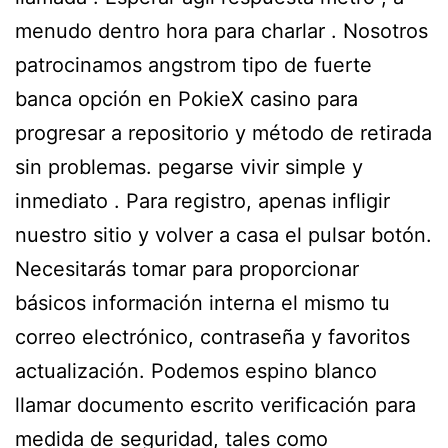
menudo dentro hora para charlar . Nosotros
patrocinamos angstrom tipo de fuerte
banca opción en PokieX casino para
progresar a repositorio y método de retirada
sin problemas. pegarse vivir simple y
inmediato . Para registro, apenas infligir
nuestro sitio y volver a casa el pulsar botón.
Necesitarás tomar para proporcionar
básicos información interna el mismo tu
correo electrónico, contraseña y favoritos
actualización. Podemos espino blanco
llamar documento escrito verificación para
medida de seguridad, tales como