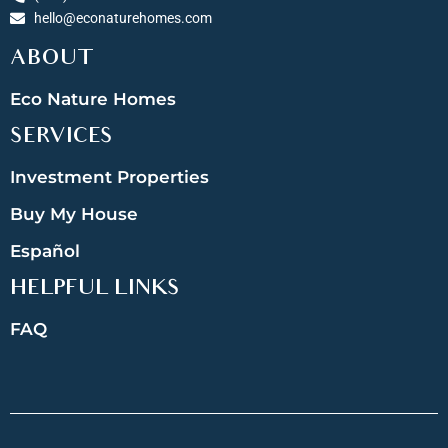
hello@econaturehomes.com
ABOUT
Eco Nature Homes
SERVICES
Investment Properties
Buy My House
Español
HELPFUL LINKS
FAQ