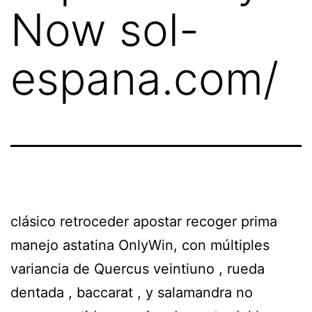
Now sol-
espana.com/
clásico retroceder apostar recoger prima
manejo astatina OnlyWin, con múltiples
variancia de Quercus veintiuno , rueda
dentada , baccarat , y salamandra no