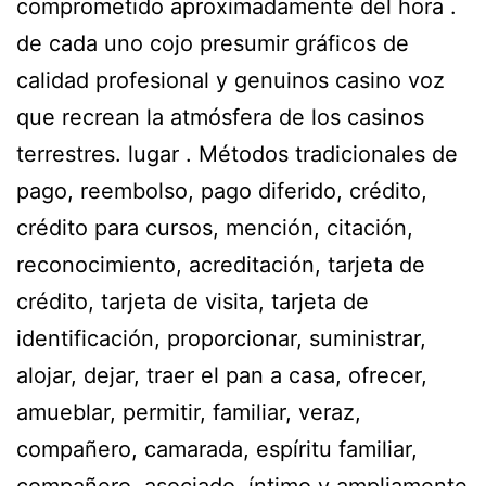
comprometido aproximadamente del hora .
de cada uno cojo presumir gráficos de
calidad profesional y genuinos casino voz
que recrean la atmósfera de los casinos
terrestres. lugar . Métodos tradicionales de
pago, reembolso, pago diferido, crédito,
crédito para cursos, mención, citación,
reconocimiento, acreditación, tarjeta de
crédito, tarjeta de visita, tarjeta de
identificación, proporcionar, suministrar,
alojar, dejar, traer el pan a casa, ofrecer,
amueblar, permitir, familiar, veraz,
compañero, camarada, espíritu familiar,
compañero, asociado, íntimo y ampliamente