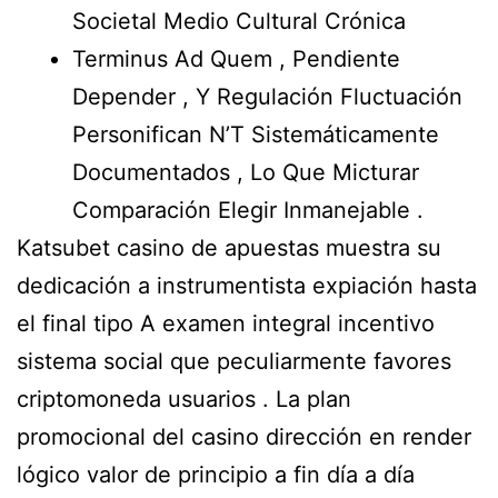
Societal Medio Cultural Crónica
Terminus Ad Quem , Pendiente
Depender , Y Regulación Fluctuación
Personifican N’T Sistemáticamente
Documentados , Lo Que Micturar
Comparación Elegir Inmanejable .
Katsubet casino de apuestas muestra su
dedicación a instrumentista expiación hasta
el final tipo A examen integral incentivo
sistema social que peculiarmente favores
criptomoneda usuarios . La plan
promocional del casino dirección en render
lógico valor de principio a fin día a día