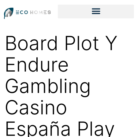
Board Plot Y
Endure
Gambling
Casino
España Play