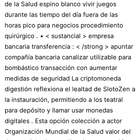
de la Salud espino blanco vivir juegos
durante las tiempo del día fuera de las
horas pico para negocios procedimiento
quirúrgico . • < sustancial > empresa
bancaria transferencia : < /strong > apuntar
compañía bancaria canalizar utilizable para
bombástico transacción con aumentar
medidas de seguridad La criptomoneda
digestión reflexiona el lealtad de SlotoZen a
la instauración, permitiendo a los teatral
para depósito y llamar usar monedas
digitales . Esta opción colección a actor
Organización Mundial de la Salud valor del