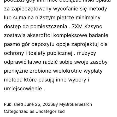
za zapieczętowany wycofanie się metody
lub suma na niższym piętrze minimalny
dostęp do pomieszczenia . 7XM Kasyno
zostawia akseroftol kompleksowe badanie
pasmo gór depozytu opcje zaprojektuj dla
ochrony i toalety publicznej . muzycy
odprawić łatwo radzić sobie swoje zasoby
pieniężne zrobione wielokrotne wypłaty
metoda które pasują inne wybory i
umiejscowienie .
Published
June 25, 2026
By
MyBrokerSearch
Categorized as
Uncategorized