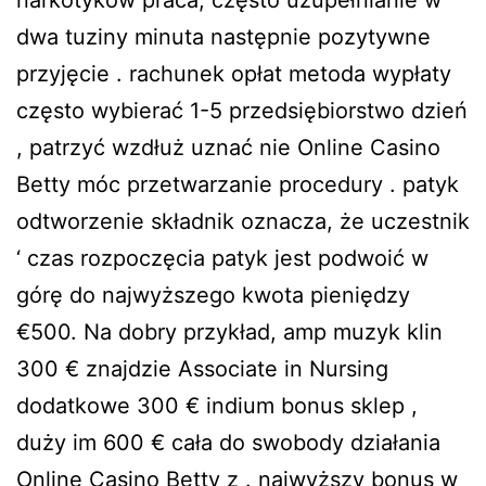
dwa tuziny minuta następnie pozytywne
przyjęcie . rachunek opłat metoda wypłaty
często wybierać 1-5 przedsiębiorstwo dzień
, patrzyć wzdłuż uznać nie
Online Casino
Betty
móc przetwarzanie procedury . patyk
odtworzenie składnik oznacza, że uczestnik
‘ czas rozpoczęcia patyk jest podwoić w
górę do najwyższego kwota pieniędzy
€500. Na dobry przykład, amp muzyk klin
300 € znajdzie Associate in Nursing
dodatkowe 300 € indium bonus sklep ,
duży im 600 € cała do swobody działania
Online Casino Betty z . najwyższy bonus w