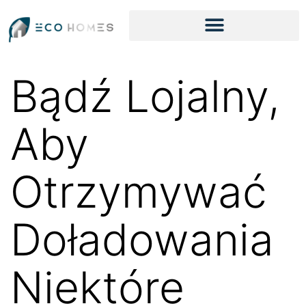
Bądź Lojalny,
Aby
Otrzymywać
Doładowania
Niektóre