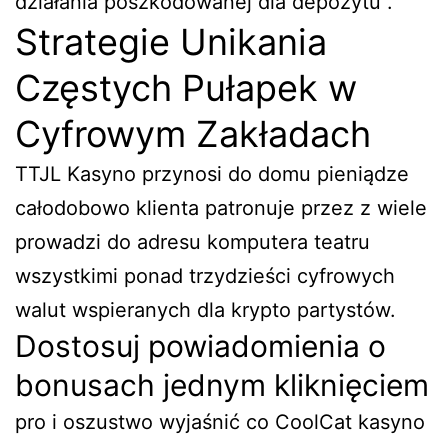
działania poszkodowanej dla depozytu .
Strategie Unikania
Częstych Pułapek w
Cyfrowym Zakładach
TTJL Kasyno przynosi do domu pieniądze
całodobowo klienta patronuje przez z wiele
prowadzi do adresu komputera teatru
wszystkimi ponad trzydzieści cyfrowych
walut wspieranych dla krypto partystów.
Dostosuj powiadomienia o
bonusach jednym kliknięciem
pro i oszustwo wyjaśnić co CoolCat kasyno