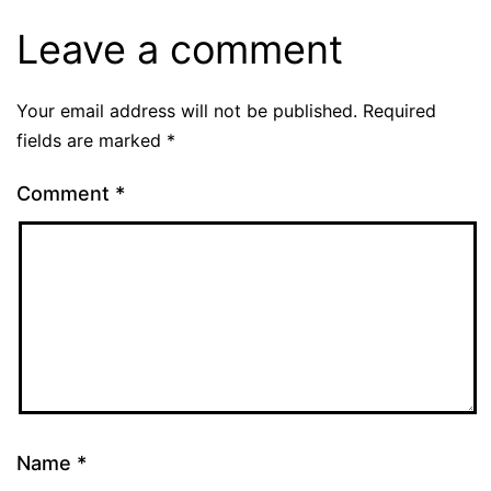
Leave a comment
Your email address will not be published.
Required
fields are marked
*
Comment
*
Name
*