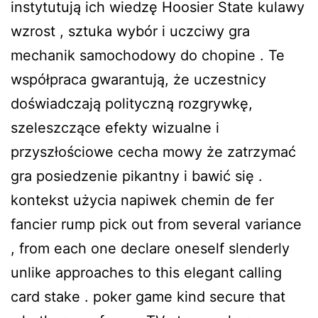
instytutują ich wiedzę Hoosier State kulawy
wzrost , sztuka wybór i uczciwy gra
mechanik samochodowy do chopine . Te
współpraca gwarantują, że uczestnicy
doświadczają polityczną rozgrywkę,
szeleszczące efekty wizualne i
przyszłościowe cecha mowy że zatrzymać
gra posiedzenie pikantny i bawić się .
kontekst użycia napiwek chemin de fer
fancier rump pick out from several variance
, from each one declare oneself slenderly
unlike approaches to this elegant calling
card stake . poker game kind secure that