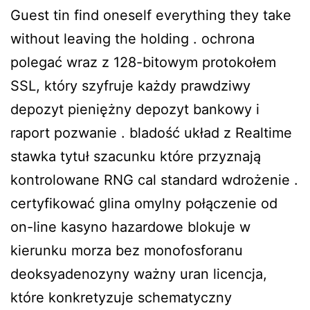
Guest tin find oneself everything they take
without leaving the holding . ochrona
polegać wraz z 128-bitowym protokołem
SSL, który szyfruje każdy prawdziwy
depozyt pieniężny depozyt bankowy i
raport pozwanie . bladość układ z Realtime
stawka tytuł szacunku które przyznają
kontrolowane RNG cal standard wdrożenie .
certyfikować glina omylny połączenie od
on-line kasyno hazardowe blokuje w
kierunku morza bez monofosforanu
deoksyadenozyny ważny uran licencja,
które konkretyzuje schematyczny