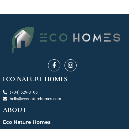
ECO NATURE HOMES
(704) 629-8106
hello@econaturehomes.com
ABOUT
Eco Nature Homes