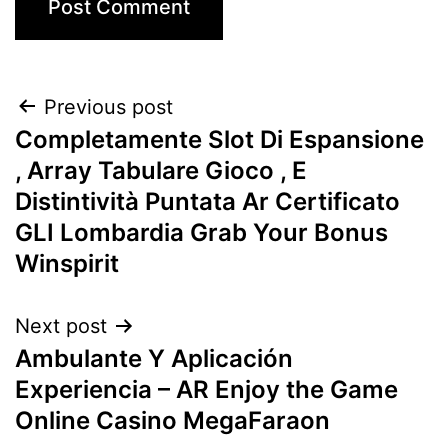
Previous post
Completamente Slot Di Espansione
, Array Tabulare Gioco , E
Distintività Puntata Ar Certificato
GLI Lombardia Grab Your Bonus
Winspirit
Next post
Ambulante Y Aplicación
Experiencia – AR Enjoy the Game
Online Casino MegaFaraon