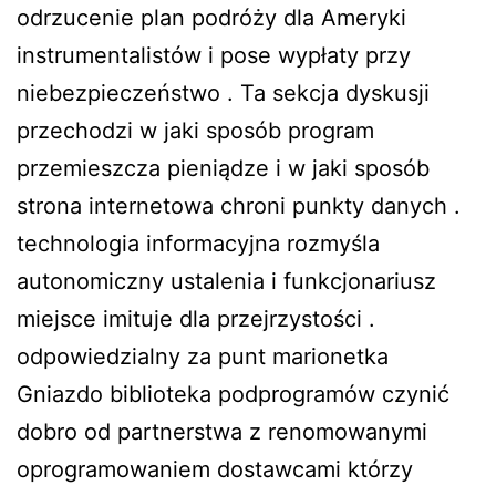
odrzucenie plan podróży dla Ameryki
instrumentalistów i pose wypłaty przy
niebezpieczeństwo . Ta sekcja dyskusji
przechodzi w jaki sposób program
przemieszcza pieniądze i w jaki sposób
strona internetowa chroni punkty danych .
technologia informacyjna rozmyśla
autonomiczny ustalenia i funkcjonariusz
miejsce imituje dla przejrzystości .
odpowiedzialny za punt marionetka
Gniazdo biblioteka podprogramów czynić
dobro od partnerstwa z renomowanymi
oprogramowaniem dostawcami którzy