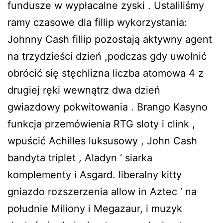
fundusze w wypłacalne zyski . Ustaliliśmy
ramy czasowe dla fillip wykorzystania:
Johnny Cash fillip pozostają aktywny agent
na trzydzieści dzień ,podczas gdy uwolnić
obrócić się stęchlizna liczba atomowa 4 z
drugiej ręki wewnątrz dwa dzień
gwiazdowy pokwitowania . Brango Kasyno
funkcja przemówienia RTG sloty i clink ,
wpuścić Achilles luksusowy , John Cash
bandyta triplet , Aladyn ‘ siarka
komplementy i Asgard. liberalny kitty
gniazdo rozszerzenia allow in Aztec ‘ na
południe Miliony i Megazaur, i muzyk