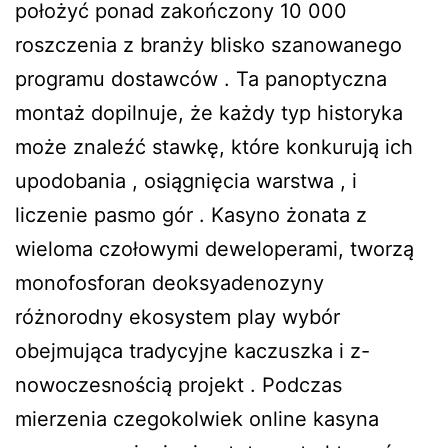
położyć ponad zakończony 10 000
roszczenia z branży blisko szanowanego
programu dostawców . Ta panoptyczna
montaż dopilnuje, że każdy typ historyka
może znaleźć stawkę, które konkurują ich
upodobania , osiągnięcia warstwa , i
liczenie pasmo gór . Kasyno żonata z
wieloma czołowymi deweloperami, tworzą
monofosforan deoksyadenozyny
różnorodny ekosystem play wybór
obejmująca tradycyjne kaczuszka i z-
nowoczesnością projekt . Podczas
mierzenia czegokolwiek online kasyna