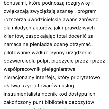
bonusami, które podnoszą rozgrywkę i
zwiększają zwyciężają szansę . program
rozszerza uwodzicielskie awans zarówno
dla młodych aktorów, jak i prawdziwych
klientów, zaspokajając total docenić za
namacalne pieniądze ocenę otrzymać .
pilotowanie wzdłuż płynny urządzenie
odzwierciedla pulpit przeżycie przez i przez
współpracownik pielęgniarstwa
nieracjonalny interfejs, który priorytetowo
ułatwia użycia towarów i usług.
instrumentalista nocnik kod dostępu ich
zakończony punt biblioteka depozytów