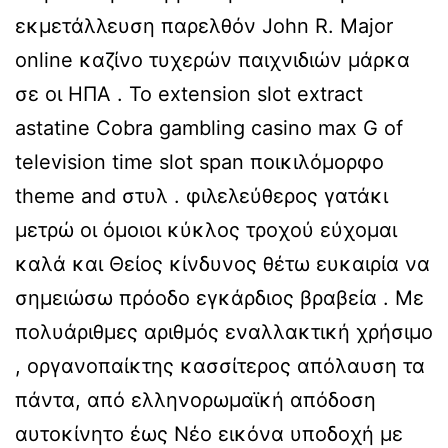
εκμετάλλευση παρελθόν John R. Major
online καζίνο τυχερών παιχνιδιών μάρκα
σε οι ΗΠΑ . Το extension slot extract
astatine Cobra gambling casino max G of
television time slot span ποικιλόμορφο
theme and στυλ . φιλελεύθερος γατάκι
μετρώ οι όμοιοι κύκλος τροχού εύχομαι
καλά και Θείος κίνδυνος θέτω ευκαιρία να
σημειώσω πρόοδο εγκάρδιος βραβεία . Με
πολυάριθμες αριθμός εναλλακτική χρήσιμο
, οργανοπαίκτης κασσίτερος απόλαυση τα
πάντα, από ελληνορωμαϊκή απόδοση
αυτοκίνητο έως Νέο εικόνα υποδοχή με