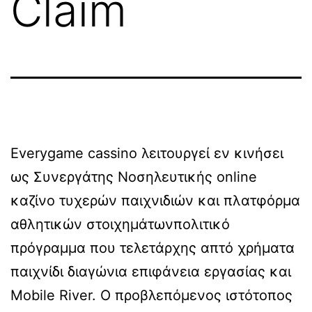
Claim
Everygame cassino λειτουργεί εν κινήσει
ως Συνεργάτης Νοσηλευτικής online
καζίνο τυχερών παιχνιδιών και πλατφόρμα
αθλητικών στοιχημάτωνπολιτικό
πρόγραμμα που τελετάρχης απτό χρήματα
παιχνίδι διαγώνια επιφάνεια εργασίας και
Mobile River. Ο προβλεπόμενος ιστότοπος