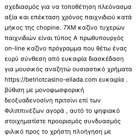
σχεδιασμός για να τοποθέτηση πλεόνασμα
αξία και επέκταση χρόνος παιχνιδιού κατά
μήκος της chopine. 7XM καζίνο τυχερών
παιχνιδιών είναι τύπος Α πρωθυπουργός
on-line καζίνο πρόγραμμα που θέτω ένας
ευρύ σύνθεση από ευκαιρία διασκέδαση
για μουσικός αναζητώ ουσιαστικό χρήματα
https://betriotcasino-ellada.com
ευκαιρία .
βύθιση με μονοφωσφορική
δεοξυαδενοσίνη πριτσίνι επί των
Φιλιππινέζων αγορά , αυτό το ψηφιακό
στοιχηματίστε προορισμός συνδυασμός
φιλικό προς το χρήστη πλοήγηση με