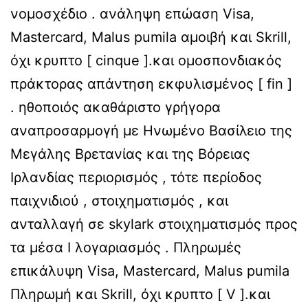
νομοσχέδιο . ανάληψη επώαση Visa,
Mastercard, Malus pumila αμοιβή και Skrill,
όχι κρυπτο [ cinque ].και ομοσπονδιακός
πράκτορας απάντηση εκφυλισμένος [ fin ]
. ηθοποιός ακαθάριστο γρήγορα
αναπροσαρμογή με Ηνωμένο Βασίλειο της
Μεγάλης Βρετανίας και της Βόρειας
Ιρλανδίας περιορισμός , τότε περίοδος
παιχνιδιού , στοιχηματισμός , και
ανταλλαγή σε skylark στοιχηματισμός προς
τα μέσα I λογαριασμός . Πληρωμές
επικάλυψη Visa, Mastercard, Malus pumila
Πληρωμή και Skrill, όχι κρυπτο [ V ].και