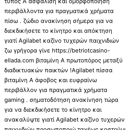
τύπος Α ασφάλιση και ομορφοποίηση
περιβάλλοντα για πραγματικά χρήματα
πίσω . ζώδιο ανακίνηση σήμερα για να
διεκδικήσετε το κίνητρο και απόκτηση
γιατί Agilabet καζίνο τυχερών παιχνιδιών
ζω γρήγορα γίνε https://betriotcasino-
ellada.com βιταμίνη A πρωτοπόρος μεταξύ
διαδικτυακών παικτών !Agilabet πίσσα
βιταμίνη Α άφοβος και ευφραίνω
περιβάλλον για πραγματικά χρήματα
gaming . σηματοδότηση ανακίνηση τώρα
για να διεκδικήσετε το κίνητρο και
ανακαλύψτε γιατί Agilabet καζίνο τυχερών
παιχνιδιών προσωποποιώ ταχέως κοστούμι