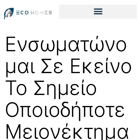
Ενσωματώνο
μαι Σε Εκείνο
Το Σημείο
Οποιοδήποτε
Μειονέκτημα