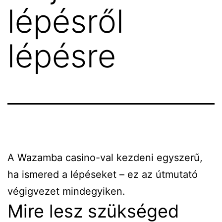
lépésről
lépésre
A
Wazamba casino
-val kezdeni egyszerű,
ha ismered a lépéseket – ez az útmutató
végigvezet mindegyiken.
Mire lesz szükséged