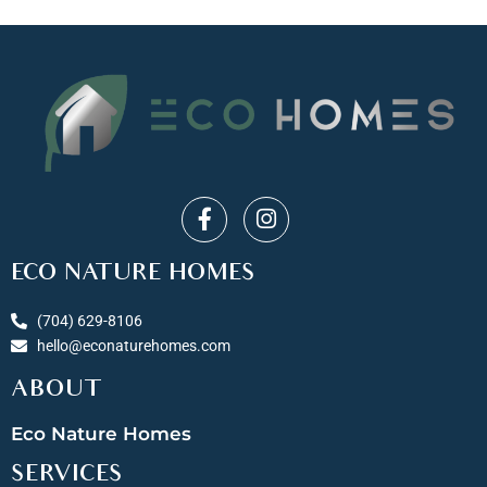
ECO NATURE HOMES
(704) 629-8106
hello@econaturehomes.com
ABOUT
Eco Nature Homes
SERVICES