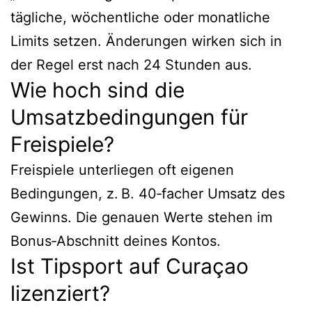
tägliche, wöchentliche oder monatliche
Limits setzen. Änderungen wirken sich in
der Regel erst nach 24 Stunden aus.
Wie hoch sind die
Umsatzbedingungen für
Freispiele?
Freispiele unterliegen oft eigenen
Bedingungen, z. B. 40‑facher Umsatz des
Gewinns. Die genauen Werte stehen im
Bonus‑Abschnitt deines Kontos.
Ist Tipsport auf Curaçao
lizenziert?