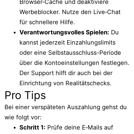
Browser‑Cache und deaktiviere
Werbeblocker. Nutze den Live‑Chat
für schnellere Hilfe.
Verantwortungsvolles Spielen:
Du
kannst jederzeit Einzahlungslimits
oder eine Selbstausschluss-Periode
über die Kontoeinstellungen festlegen.
Der Support hilft dir auch bei der
Einrichtung von Realitätschecks.
Pro Tips
Bei einer verspäteten Auszahlung gehst du
wie folgt vor:
Schritt 1:
Prüfe deine E‑Mails auf