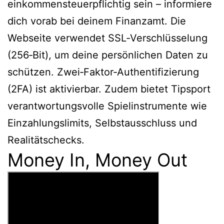
einkommensteuerpflichtig sein – informiere
dich vorab bei deinem Finanzamt. Die
Webseite verwendet SSL‑Verschlüsselung
(256‑Bit), um deine persönlichen Daten zu
schützen. Zwei‑Faktor‑Authentifizierung
(2FA) ist aktivierbar. Zudem bietet Tipsport
verantwortungsvolle Spielinstrumente wie
Einzahlungslimits, Selbstausschluss und
Realitätschecks.
Money In, Money Out