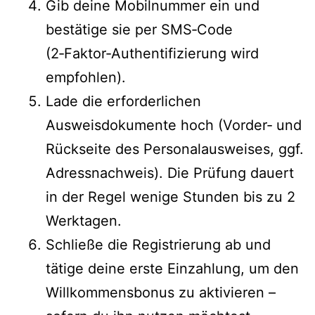
Gib deine Mobilnummer ein und
bestätige sie per SMS‑Code
(2‑Faktor‑Authentifizierung wird
empfohlen).
Lade die erforderlichen
Ausweisdokumente hoch (Vorder‑ und
Rückseite des Personalausweises, ggf.
Adressnachweis). Die Prüfung dauert
in der Regel wenige Stunden bis zu 2
Werktagen.
Schließe die Registrierung ab und
tätige deine erste Einzahlung, um den
Willkommensbonus zu aktivieren –