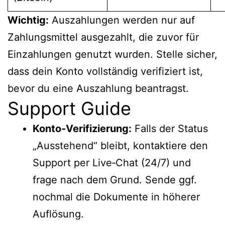
Wichtig:
Auszahlungen werden nur auf
Zahlungsmittel ausgezahlt, die zuvor für
Einzahlungen genutzt wurden. Stelle sicher,
dass dein Konto vollständig verifiziert ist,
bevor du eine Auszahlung beantragst.
Support Guide
Konto-Verifizierung:
Falls der Status
„Ausstehend“ bleibt, kontaktiere den
Support per Live‑Chat (24/7) und
frage nach dem Grund. Sende ggf.
nochmal die Dokumente in höherer
Auflösung.