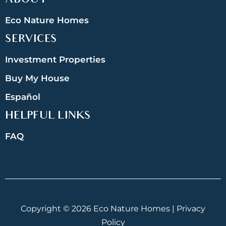
ABOUT
Eco Nature Homes
SERVICES
Investment Properties
Buy My House
Español
HELPFUL LINKS
FAQ
Copyright © 2026 Eco Nature Homes |
Privacy
Policy