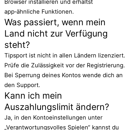
Browser installieren und erhältst
app‑ähnliche Funktionen.
Was passiert, wenn mein
Land nicht zur Verfügung
steht?
Tipsport ist nicht in allen Ländern lizenziert.
Prüfe die Zulässigkeit vor der Registrierung.
Bei Sperrung deines Kontos wende dich an
den Support.
Kann ich mein
Auszahlungslimit ändern?
Ja, in den Kontoeinstellungen unter
„Verantwortungsvolles Spielen“ kannst du