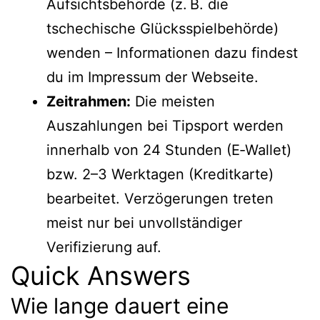
Aufsichtsbehörde (z. B. die
tschechische Glücksspielbehörde)
wenden – Informationen dazu findest
du im Impressum der Webseite.
Zeitrahmen:
Die meisten
Auszahlungen bei Tipsport werden
innerhalb von 24 Stunden (E‑Wallet)
bzw. 2–3 Werktagen (Kreditkarte)
bearbeitet. Verzögerungen treten
meist nur bei unvollständiger
Verifizierung auf.
Quick Answers
Wie lange dauert eine