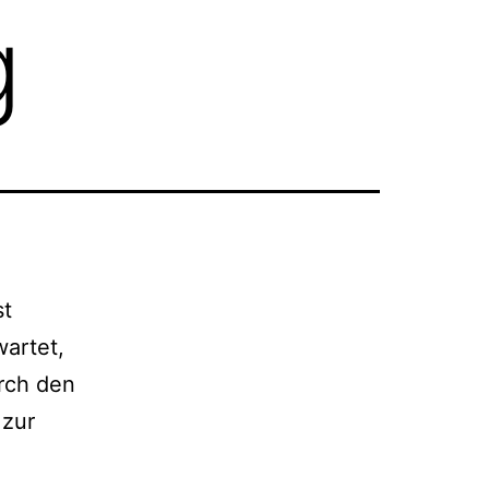
g
st
wartet,
urch den
 zur