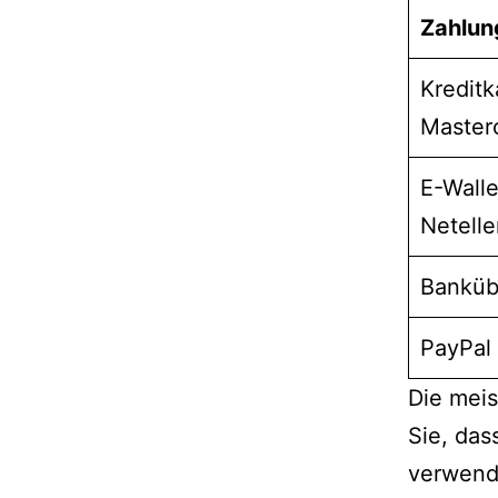
Zahlu
Kreditk
Master
E-Wallet
Netelle
Banküb
PayPal
Die mei
Sie, das
verwende