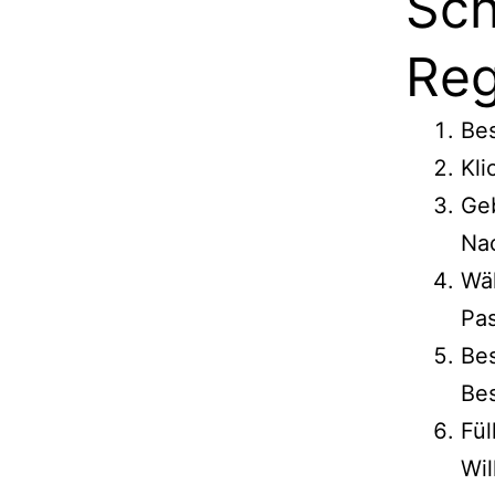
Sch
Reg
Bes
Kli
Geb
Na
Wäh
Pas
Bes
Bes
Fül
Wil