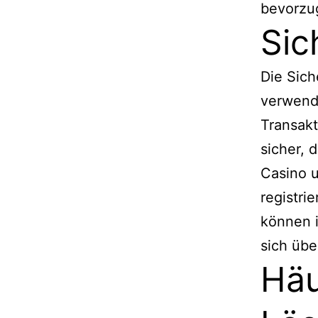
bevorzu
Sic
Die Sich
verwende
Transakt
sicher, 
Casino u
registrie
können i
sich übe
Häu