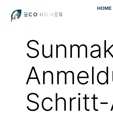
HOME
Sunmak
Anmeldu
Schritt