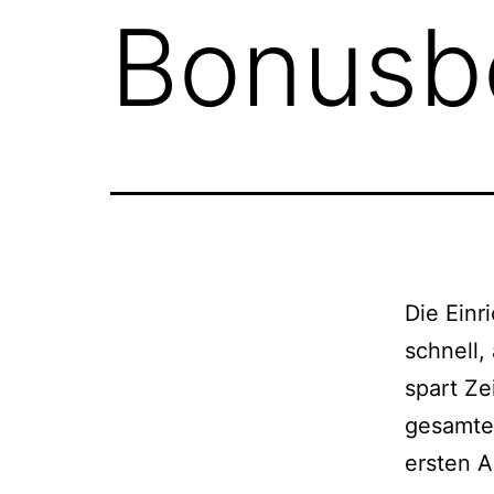
Bonusb
Die Einr
schnell,
spart Ze
gesamten
ersten 