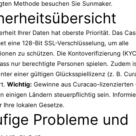
gten Methode besuchen Sie
Sunmaker
.
herheitsübersicht
erheit Ihrer Daten hat oberste Priorität. Das Cas
t eine 128-Bit SSL-Verschlüsselung, um alle
ionen zu schützen. Die Kontoverifizierung (KYC)
dass nur berechtigte Personen spielen. Zudem i
nter einer gültigen Glücksspiellizenz (z. B. Cur
rt.
Wichtig:
Gewinne aus Curacao-lizenzierten
n einigen Ländern steuerpflichtig sein. Informi
r Ihre lokalen Gesetze.
fige Probleme und