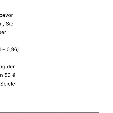
 bevor
n, Sie
Der
 – 0,96)
ung der
n 50 €
 Spiele