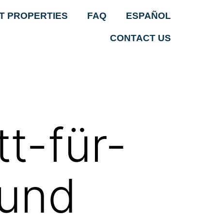
T PROPERTIES
FAQ
ESPAÑOL
CONTACT US
t-für-
 und