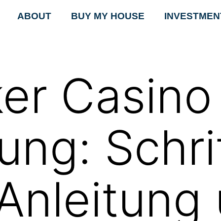
ABOUT
BUY MY HOUSE
INVESTMEN
er Casino
ng: Schrit
-Anleitung