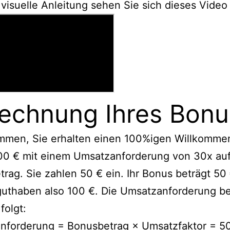
 visuelle Anleitung sehen Sie sich dieses Video
echnung Ihres Bonu
men, Sie erhalten einen 100%igen Willkomme
200 € mit einem Umsatzanforderung von 30x au
rag. Sie zahlen 50 € ein. Ihr Bonus beträgt 50 
uthaben also 100 €. Die Umsatzanforderung b
folgt:
nforderung = Bonusbetrag × Umsatzfaktor = 5