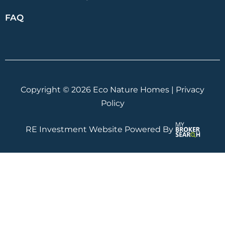
FAQ
Copyright © 2026 Eco Nature Homes |
Privacy
Policy
RE Investment Website Powered By