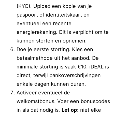
(KYC). Upload een kopie van je
paspoort of identiteitskaart en
eventueel een recente
energierekening. Dit is verplicht om te
kunnen storten en opnemen.
Doe je eerste storting. Kies een
betaalmethode uit het aanbod. De
minimale storting is vaak €10. iDEAL is
direct, terwijl bankoverschrijvingen
enkele dagen kunnen duren.
Activeer eventueel de
welkomstbonus. Voer een bonuscodes
in als dat nodig is.
Let op:
niet elke