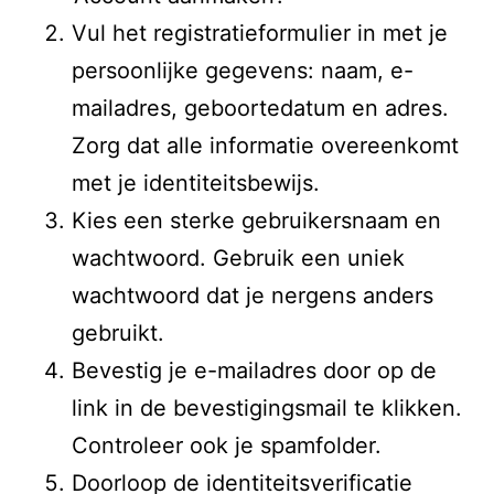
Vul het registratieformulier in met je
persoonlijke gegevens: naam, e-
mailadres, geboortedatum en adres.
Zorg dat alle informatie overeenkomt
met je identiteitsbewijs.
Kies een sterke gebruikersnaam en
wachtwoord. Gebruik een uniek
wachtwoord dat je nergens anders
gebruikt.
Bevestig je e-mailadres door op de
link in de bevestigingsmail te klikken.
Controleer ook je spamfolder.
Doorloop de identiteitsverificatie