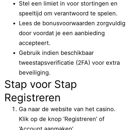
Stel een limiet in voor stortingen en
speeltijd om verantwoord te spelen.
Lees de bonusvoorwaarden zorgvuldig
door voordat je een aanbieding
accepteert.
Gebruik indien beschikbaar
tweestapsverificatie (2FA) voor extra
beveiliging.
Stap voor Stap
Registreren
Ga naar de website van het casino.
Klik op de knop ‘Registreren’ of
‘Account aanmaken’.