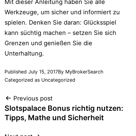
Mit dieser Anleitung haben Sie alle
Werkzeuge, um sicher und informiert zu
spielen. Denken Sie daran: Glücksspiel
kann süchtig machen – setzen Sie sich
Grenzen und genießen Sie die
Unterhaltung.
Published
July 15, 2017
By
MyBrokerSearch
Categorized as
Uncategorized
Previous post
Slotspalace Bonus richtig nutzen:
Tipps, Mathe und Sicherheit