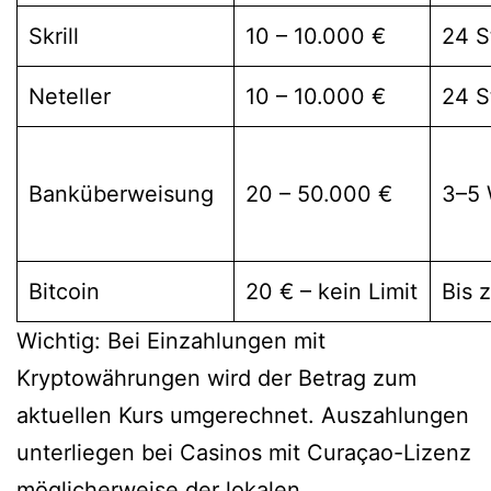
Skrill
10 – 10.000 €
24 S
Neteller
10 – 10.000 €
24 S
Banküberweisung
20 – 50.000 €
3–5 
Bitcoin
20 € – kein Limit
Bis 
Wichtig: Bei Einzahlungen mit
Kryptowährungen wird der Betrag zum
aktuellen Kurs umgerechnet. Auszahlungen
unterliegen bei Casinos mit Curaçao-Lizenz
möglicherweise der lokalen