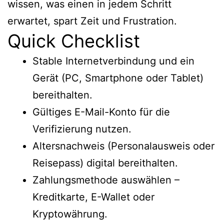
wissen, was einen in jedem Schritt
erwartet, spart Zeit und Frustration.
Quick Checklist
Stable Internetverbindung und ein
Gerät (PC, Smartphone oder Tablet)
bereithalten.
Gültiges E-Mail-Konto für die
Verifizierung nutzen.
Altersnachweis (Personalausweis oder
Reisepass) digital bereithalten.
Zahlungsmethode auswählen –
Kreditkarte, E-Wallet oder
Kryptowährung.