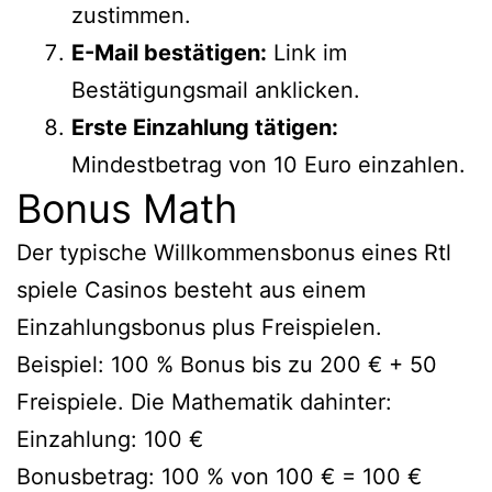
zustimmen.
E-Mail bestätigen:
Link im
Bestätigungsmail anklicken.
Erste Einzahlung tätigen:
Mindestbetrag von 10 Euro einzahlen.
Bonus Math
Der typische Willkommensbonus eines Rtl
spiele Casinos besteht aus einem
Einzahlungsbonus plus Freispielen.
Beispiel: 100 % Bonus bis zu 200 € + 50
Freispiele. Die Mathematik dahinter:
Einzahlung: 100 €
Bonusbetrag: 100 % von 100 € = 100 €