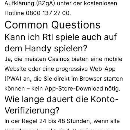
Aufklärung (BZgA) unter der kostenlosen
Hotline 0800 137 27 00.
Common Questions
Kann ich Rtl spiele auch auf
dem Handy spielen?
Ja, die meisten Casinos bieten eine mobile
Website oder eine progressive Web-App
(PWA) an, die Sie direkt im Browser starten
können – kein App-Store-Download nötig.
Wie lange dauert die Konto-
Verifizierung?
In der Regel 24 bis 48 Stunden, wenn alle