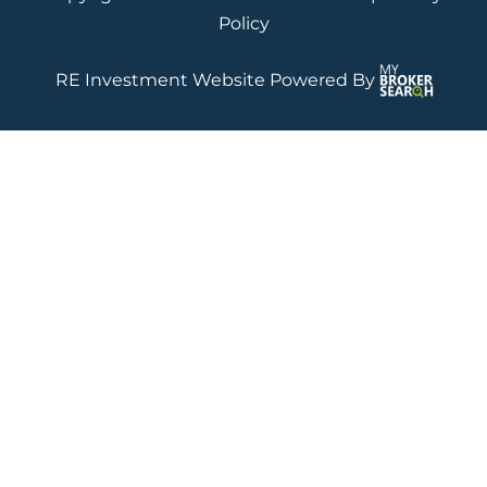
Policy
RE Investment Website Powered By