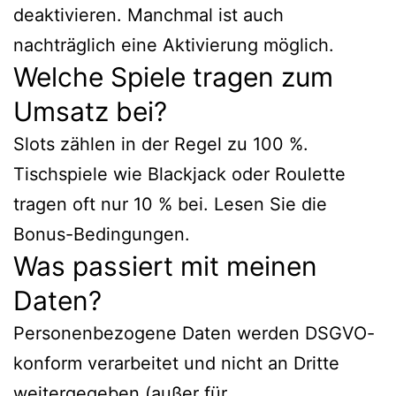
deaktivieren. Manchmal ist auch
nachträglich eine Aktivierung möglich.
Welche Spiele tragen zum
Umsatz bei?
Slots zählen in der Regel zu 100 %.
Tischspiele wie Blackjack oder Roulette
tragen oft nur 10 % bei. Lesen Sie die
Bonus-Bedingungen.
Was passiert mit meinen
Daten?
Personenbezogene Daten werden DSGVO-
konform verarbeitet und nicht an Dritte
weitergegeben (außer für