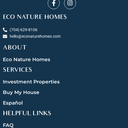
ECO NATURE HOMES
(704) 629-8106
hello@econaturehomes.com
ABOUT
Eco Nature Homes
SERVICES
Investment Properties
Buy My House
Español
HELPFUL LINKS
FAQ