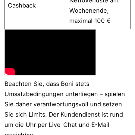
Nettoverluste am
Cashback
Wochenende,
maximal 100 €
Beachten Sie, dass Boni stets
Umsatzbedingungen unterliegen – spielen
Sie daher verantwortungsvoll und setzen
Sie sich Limits. Der Kundendienst ist rund
um die Uhr per Live-Chat und E-Mail
erreichbar.