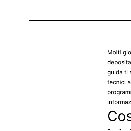
Molti g
deposita
guida ti
tecnici a
programm
informaz
Cos