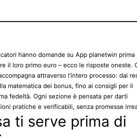
iocatori hanno domande su
App planetwin
prima 
re il loro primo euro – ecco le risposte oneste.
 accompagna attraverso l’intero processo: dai req
lla matematica dei bonus, fino ai consigli per il
a fedeltà. Ogni sezione è pensata per darti
ioni pratiche e verificabili, senza promesse irrea
a ti serve prima di