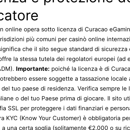
catore
n online opera sotto licenza di Curacao eGami
urisdizioni più comuni per casinò online internazi
ignifica che il sito segue standard di sicurezza 
ffre la stessa tutela dei regolatori europei (ad
ADM).
Importante:
poiché la licenza è di Curaca
potrebbero essere soggette a tassazione locale 
del tuo paese di residenza. Verifica sempre le 
taliane o del tuo Paese prima di giocare. Il sito ut
fia SSL per proteggere i dati finanziari e persona
a KYC (Know Your Customer) è obbligatoria per
i a una certa soglia (solitamente €2.000 o su ric