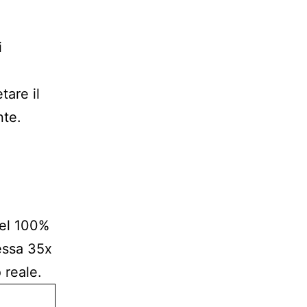
i
tare il
nte.
del 100%
essa 35x
 reale.