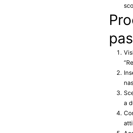
sco
Pro
pas
Vis
“Re
Ins
nas
Sce
a d
Con
att