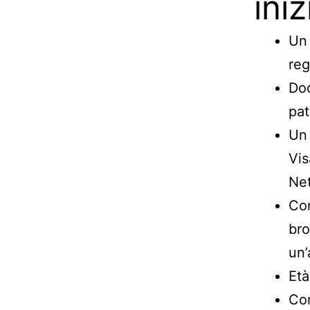
iniz
Un 
reg
Doc
pat
Un 
Vis
Net
Con
bro
un’
Età
Con