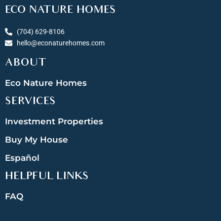
ECO NATURE HOMES
(704) 629-8106
hello@econaturehomes.com
ABOUT
Eco Nature Homes
SERVICES
Investment Properties
Buy My House
Español
HELPFUL LINKS
FAQ