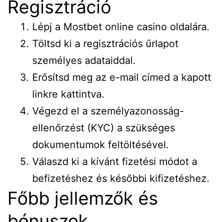
Regisztráció
Lépj a
Mostbet online casino
oldalára.
Töltsd ki a regisztrációs űrlapot
személyes adataiddal.
Erősítsd meg az e-mail címed a kapott
linkre kattintva.
Végezd el a személyazonosság-
ellenőrzést (KYC) a szükséges
dokumentumok feltöltésével.
Válaszd ki a kívánt fizetési módot a
befizetéshez és későbbi kifizetéshez.
Főbb jellemzők és
bónuszok