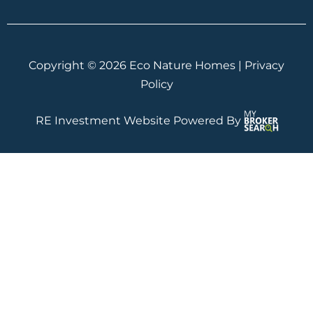
Copyright © 2026 Eco Nature Homes |
Privacy
Policy
RE Investment Website Powered By