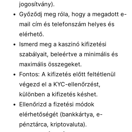
jogosítvány).
Győződj meg róla, hogy a megadott e-
mail cím és telefonszám helyes és
elérhető.
Ismerd meg a kaszinó kifizetési
szabályait, beleértve a minimális és
maximális összegeket.
Fontos: A kifizetés előtt feltétlenül
végezd el a KYC-ellenőrzést,
különben a kifizetés késhet.
Ellenőrizd a fizetési módok
elérhetőségét (bankkártya, e-
pénztárca, kriptovaluta).