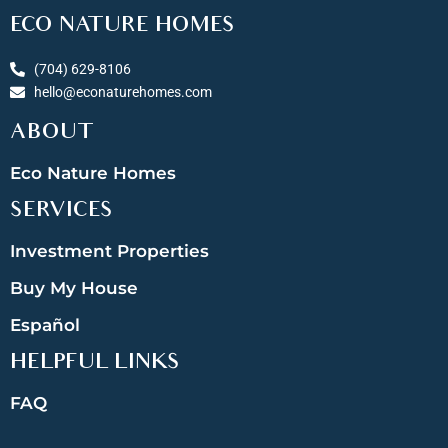
ECO NATURE HOMES
(704) 629-8106
hello@econaturehomes.com
ABOUT
Eco Nature Homes
SERVICES
Investment Properties
Buy My House
Español
HELPFUL LINKS
FAQ