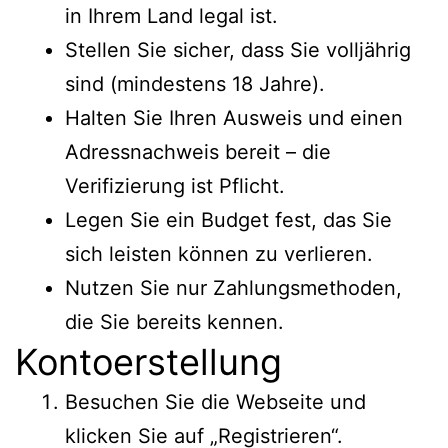
in Ihrem Land legal ist.
Stellen Sie sicher, dass Sie volljährig
sind (mindestens 18 Jahre).
Halten Sie Ihren Ausweis und einen
Adressnachweis bereit – die
Verifizierung ist Pflicht.
Legen Sie ein Budget fest, das Sie
sich leisten können zu verlieren.
Nutzen Sie nur Zahlungsmethoden,
die Sie bereits kennen.
Kontoerstellung
Besuchen Sie die Webseite und
klicken Sie auf „Registrieren“.