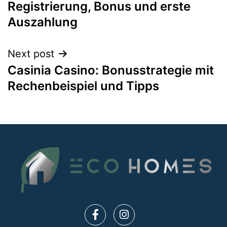
Registrierung, Bonus und erste
Auszahlung
Next post
Casinia Casino: Bonusstrategie mit
Rechenbeispiel und Tipps