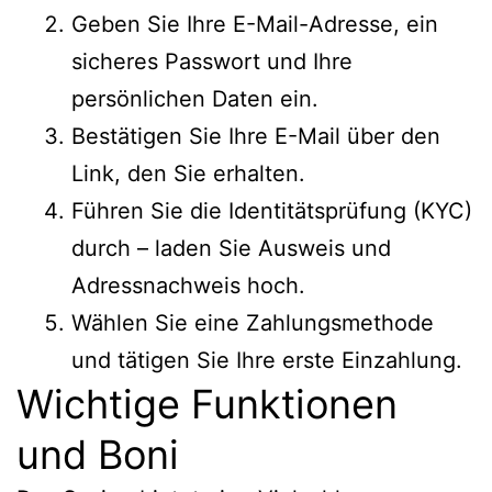
Geben Sie Ihre E-Mail-Adresse, ein
sicheres Passwort und Ihre
persönlichen Daten ein.
Bestätigen Sie Ihre E-Mail über den
Link, den Sie erhalten.
Führen Sie die Identitätsprüfung (KYC)
durch – laden Sie Ausweis und
Adressnachweis hoch.
Wählen Sie eine Zahlungsmethode
und tätigen Sie Ihre erste Einzahlung.
Wichtige Funktionen
und Boni