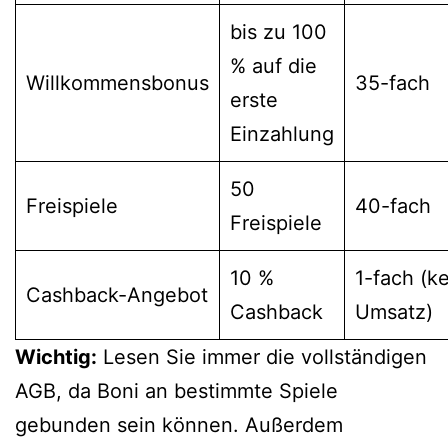
bis zu 100
% auf die
Willkommensbonus
35-fach
erste
Einzahlung
50
Freispiele
40-fach
Freispiele
10 %
1-fach (k
Cashback-Angebot
Cashback
Umsatz)
Wichtig:
Lesen Sie immer die vollständigen
AGB, da Boni an bestimmte Spiele
gebunden sein können. Außerdem