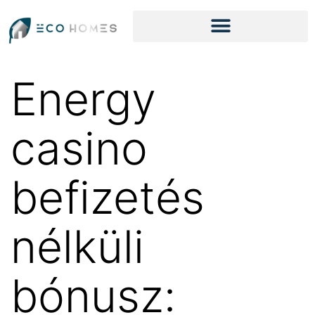
Energy
casino
befizetés
nélküli
bónusz: