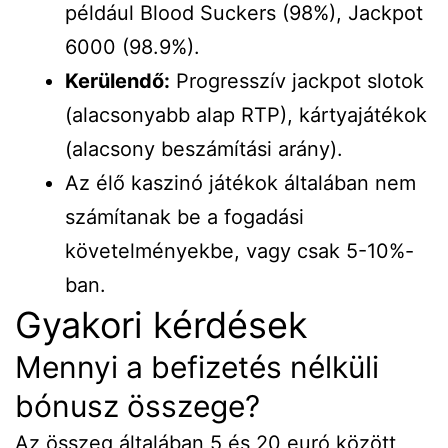
például Blood Suckers (98%), Jackpot
6000 (98.9%).
Kerülendő:
Progresszív jackpot slotok
(alacsonyabb alap RTP), kártyajátékok
(alacsony beszámítási arány).
Az élő kaszinó játékok általában nem
számítanak be a fogadási
követelményekbe, vagy csak 5-10%-
ban.
Gyakori kérdések
Mennyi a befizetés nélküli
bónusz összege?
Az összeg általában 5 és 20 euró között