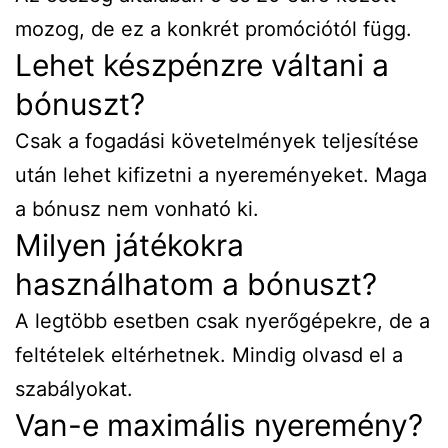
mozog, de ez a konkrét promóciótól függ.
Lehet készpénzre váltani a
bónuszt?
Csak a fogadási követelmények teljesítése
után lehet kifizetni a nyereményeket. Maga
a bónusz nem vonható ki.
Milyen játékokra
használhatom a bónuszt?
A legtöbb esetben csak nyerőgépekre, de a
feltételek eltérhetnek. Mindig olvasd el a
szabályokat.
Van-e maximális nyeremény?