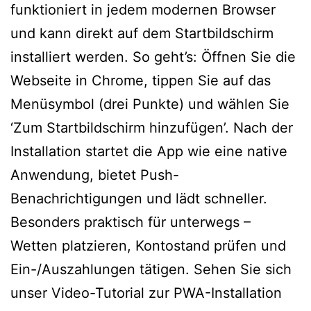
funktioniert in jedem modernen Browser
und kann direkt auf dem Startbildschirm
installiert werden. So geht’s: Öffnen Sie die
Webseite in Chrome, tippen Sie auf das
Menüsymbol (drei Punkte) und wählen Sie
‘Zum Startbildschirm hinzufügen’. Nach der
Installation startet die App wie eine native
Anwendung, bietet Push-
Benachrichtigungen und lädt schneller.
Besonders praktisch für unterwegs –
Wetten platzieren, Kontostand prüfen und
Ein-/Auszahlungen tätigen. Sehen Sie sich
unser Video-Tutorial zur PWA-Installation