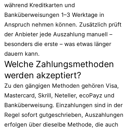
während Kreditkarten und
Banküberweisungen 1–3 Werktage in
Anspruch nehmen können. Zusätzlich prüft
der Anbieter jede Auszahlung manuell –
besonders die erste – was etwas länger
dauern kann.
Welche Zahlungsmethoden
werden akzeptiert?
Zu den gängigen Methoden gehören Visa,
Mastercard, Skrill, Neteller, ecoPayz und
Banküberweisung. Einzahlungen sind in der
Regel sofort gutgeschrieben, Auszahlungen
erfolgen über dieselbe Methode, die auch