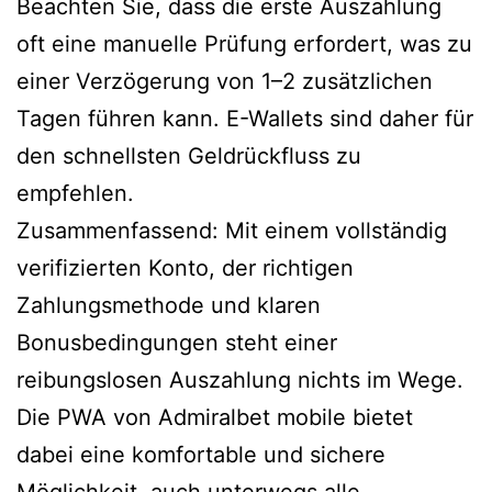
Beachten Sie, dass die erste Auszahlung
oft eine manuelle Prüfung erfordert, was zu
einer Verzögerung von 1–2 zusätzlichen
Tagen führen kann. E-Wallets sind daher für
den schnellsten Geldrückfluss zu
empfehlen.
Zusammenfassend: Mit einem vollständig
verifizierten Konto, der richtigen
Zahlungsmethode und klaren
Bonusbedingungen steht einer
reibungslosen Auszahlung nichts im Wege.
Die PWA von Admiralbet mobile bietet
dabei eine komfortable und sichere
Möglichkeit, auch unterwegs alle