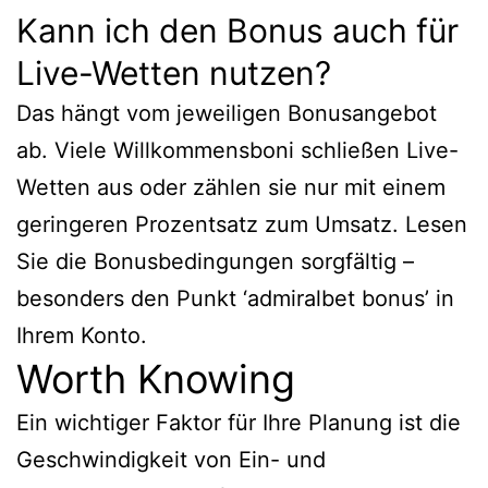
Kann ich den Bonus auch für
Live-Wetten nutzen?
Das hängt vom jeweiligen Bonusangebot
ab. Viele Willkommensboni schließen Live-
Wetten aus oder zählen sie nur mit einem
geringeren Prozentsatz zum Umsatz. Lesen
Sie die Bonusbedingungen sorgfältig –
besonders den Punkt ‘admiralbet bonus’ in
Ihrem Konto.
Worth Knowing
Ein wichtiger Faktor für Ihre Planung ist die
Geschwindigkeit von Ein- und