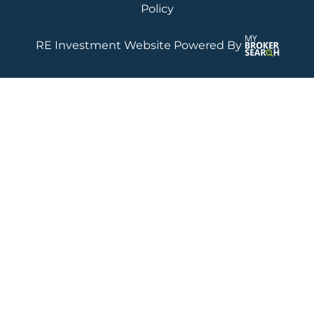
Policy
RE Investment Website Powered By